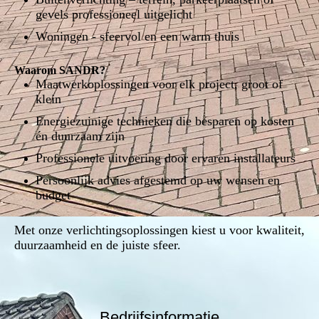
gevels professioneel uitgelicht
Woningen - sfeervol en een warm thuis
Waarom SANDR?
Maatwerkoplossingen voor elk project, groot of
klein
Energiezuinige technieken die besparen op kosten
én duurzaam zijn
Professionele uitvoering door ervaren installateurs
Persoonlijk advies afgestemd op uw wensen en
budget
Met onze verlichtingsoplossingen kiest u voor kwaliteit,
duurzaamheid en de juiste sfeer.
Bedrijfsinformatie