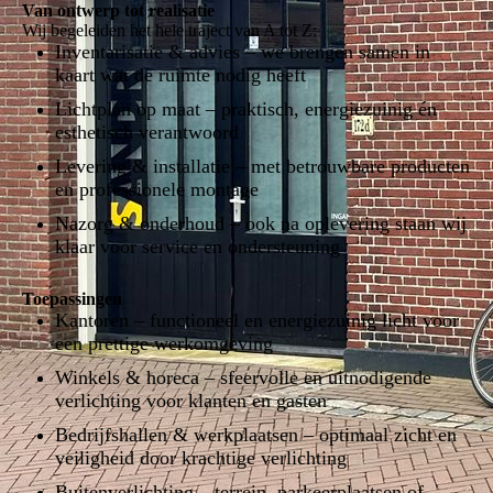
Van ontwerp tot realisatie
Wij begeleiden het hele traject van A tot Z:
Inventarisatie & advies – we brengen samen in
kaart wat de ruimte nodig heeft
Lichtplan op maat – praktisch, energiezuinig én
esthetisch verantwoord
Levering & installatie – met betrouwbare producten
en professionele montage
Nazorg & onderhoud – ook na oplevering staan wij
klaar voor service en ondersteuning
Toepassingen
Kantoren – functioneel en energiezuinig licht voor
een prettige werkomgeving
Winkels & horeca – sfeervolle en uitnodigende
verlichting voor klanten en gasten
Bedrijfshallen & werkplaatsen – optimaal zicht en
veiligheid door krachtige verlichting
Buitenverlichting – terrein, parkeerplaatsen of