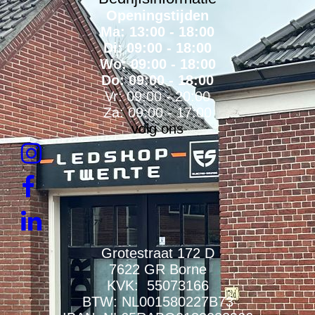
Openingstijden
Ma: 13:00 - 18:00
Di: 09:00 - 18:00
Wo: 09:00 - 18:00
Do: 09:00 - 18:00
Vr: 09:00 - 20:00
Za: 09:00 - 17:00
volg ons
Grotestraat 172 D
7622 GR Borne
KVK: 55073166
BTW: NL001580227B73