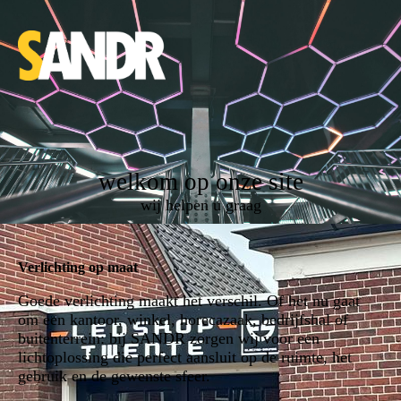
welkom op onze site
wij helpen u graag
Verlichting op maat
Goede verlichting maakt het verschil. Of het nu gaat
om een kantoor, winkel, horecazaak, bedrijfshal of
buitenterrein: bij SANDR zorgen wij voor een
lichtoplossing die perfect aansluit op de ruimte, het
gebruik en de gewenste sfeer.