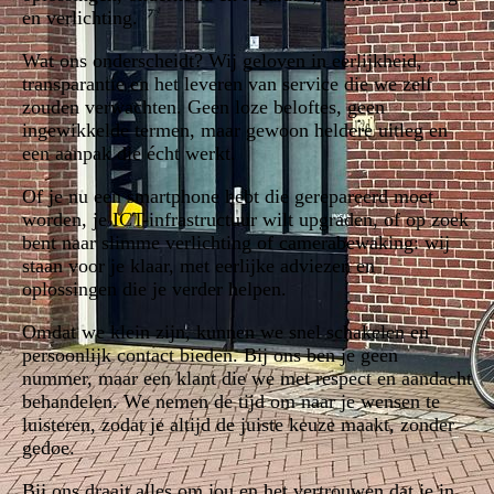
en verlichting.
Wat ons onderscheidt? Wij geloven in eerlijkheid,
transparantie en het leveren van service die we zelf
zouden verwachten. Geen loze beloftes, geen
ingewikkelde termen, maar gewoon heldere uitleg en
een aanpak die écht werkt.
Of je nu een smartphone hebt die gerepareerd moet
worden, je ICT-infrastructuur wilt upgraden, of op zoek
bent naar slimme verlichting of camerabewaking: wij
staan voor je klaar, met eerlijke adviezen en
oplossingen die je verder helpen.
Omdat we klein zijn, kunnen we snel schakelen en
persoonlijk contact bieden. Bij ons ben je geen
nummer, maar een klant die we met respect en aandacht
behandelen. We nemen de tijd om naar je wensen te
luisteren, zodat je altijd de juiste keuze maakt, zonder
gedoe.
Bij ons draait alles om jou en het vertrouwen dat je in