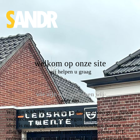
welkom op onze site
wij helpen u graag
wie zijn wij, wat doen wij
over ons
Wij zijn SANDR, een klein bedrijf met een grote passie
voor technologie. Wat ooit begon als een bescheiden
idee, is nu uitgegroeid tot een betrouwbare partner voor
alles wat te maken heeft met mobiele telefonie, ICT-
oplossingen, onderhoud en reparatie, camerabewaking