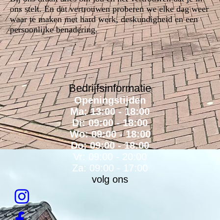
ons stelt. En dat vertrouwen proberen we elke dag weer
waar te maken met hard werk, deskundigheid en een
persoonlijke benadering.
Bedrijfsinformatie
Openingstijden
Ma: 13:00 - 18:00
Di: 09:00 - 18:00
Wo: 09:00 - 18:00
Do: 09:00 - 18:00
Vr: 09:00 - 20:00
Za: 09:00 - 17:00
volg ons